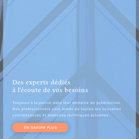
Des
experts
dédiés
à
l'écoute
de
vos
besoins
Toujours
à
la
pointe
dans
leur
domaine
de
prédilection.
Nos
professionnels
sont
armés
de
toutes
les
nouvelles
connaissances
et
avancées
techniques
actuelles.
EN SAVOIR PLUS