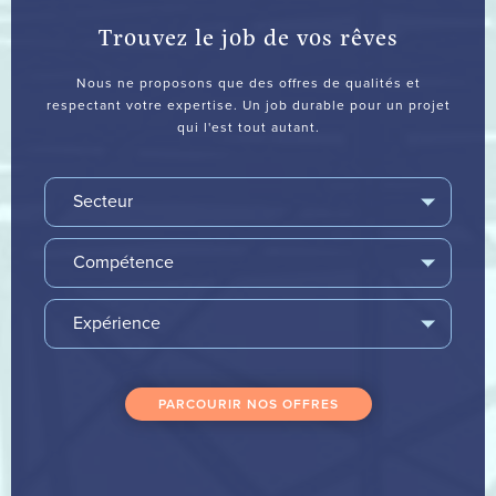
Trouvez
le
job
de
vos
rêves
Nous
ne
proposons
que
des
offres
de
qualités
et
respectant
votre
expertise.
Un
job
durable
pour
un
projet
qui
l'est
tout
autant.
PARCOURIR NOS OFFRES