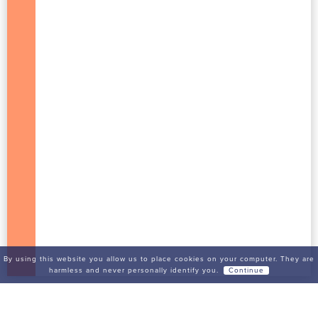
By using this website you allow us to place cookies on your computer. They are
harmless and never personally identify you.
Continue
FR
FILTRES