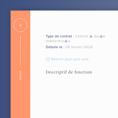
ACCUEIL
A PROPOS
Type de contrat :
Contrat � dur�e
indetermin�e
Débute le :
06 février 2026
Retenir pour plus tard
Descriptif de fonction
retour